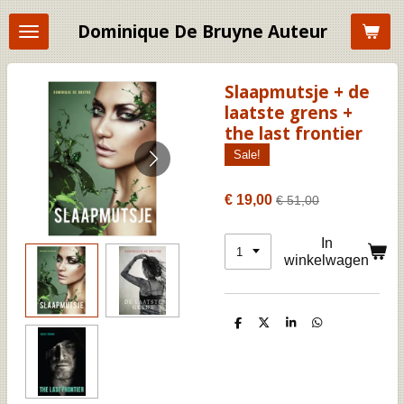
Ga
Dominique De Bruyne Auteur
direct
naar
de
hoofdinhoud
Slaapmutsje + de
laatste grens +
the last frontier
Sale!
€ 19,00
€ 51,00
In
winkelwagen
D
D
S
D
e
e
h
e
l
e
a
l
e
l
r
e
n
e
n