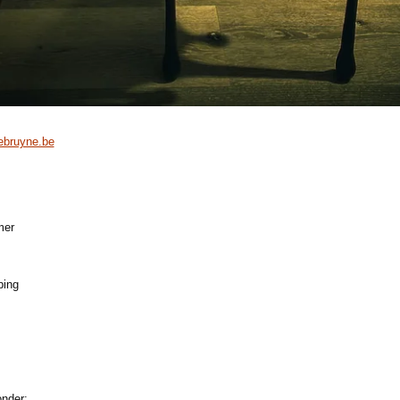
ebruyne.be
mer
ping
onder: