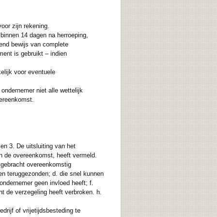
oor zijn rekening.
 binnen 14 dagen na herroeping,
itend bewijs van complete
ent is gebruikt – indien
lijk voor eventuele
ndernemer niet alle wettelijk
overeenkomst.
n 3. De uitsluiting van het
van de overeenkomst, heeft vermeld.
jn gebracht overeenkomstig
rden teruggezonden; d. die snel kunnen
ondernemer geen invloed heeft; f.
t de verzegeling heeft verbroken. h.
drijf of vrijetijdsbesteding te