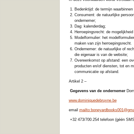
Bedenktijd: de termijn waarbinnen
Consument: de natuurlijke persoon
ondernemer;
Dag: kalenderdag;
Herroepingsrecht: de mogelijkhei
Modelformulier: het modelformulier
maken van zijn herroepingsrecht.
Ondernemer: de natuurlijke of rec
die eigenaar is van de website;
Overeenkomst op afstand: een ove
producten en/of diensten, tot en 
communicatie op afstand.
Artikel 2 –
Gegevens van de ondernemer
Domi
www.dominiquedebruyne.be
email
mailto:boneyardbooks001@gma
+32 473/700.254 telefoon (géén SMS