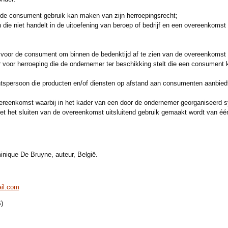
 de consument gebruik kan maken van zijn herroepingsrecht;
 die niet handelt in de uitoefening van beroep of bedrijf en een overeenkoms
d voor de consument om binnen de bedenktijd af te zien van de overeenkomst 
 voor herroeping die de ondernemer ter beschikking stelt die een consument k
htspersoon die producten en/of diensten op afstand aan consumenten aanbiedt,
reenkomst waarbij in het kader van een door de ondernemer georganiseerd 
met het sluiten van de overeenkomst uitsluitend gebruik gemaakt wordt van éé
nique De Bruyne, auteur, België.
il.com
)