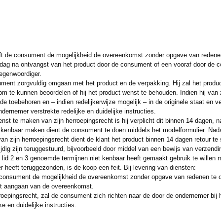
ft de consument de mogelijkheid de overeenkomst zonder opgave van redene
 dag na ontvangst van het product door de consument of een vooraf door d
egenwoordiger.
ument zorgvuldig omgaan met het product en de verpakking. Hij zal het produc
om te kunnen beoordelen of hij het product wenst te behouden. Indien hij van 
erde toebehoren en – indien redelijkerwijze mogelijk – in de originele staat en
dernemer verstrekte redelijke en duidelijke instructies.
t te maken van zijn herroepingsrecht is hij verplicht dit binnen 14 dagen, n
kenbaar maken dient de consument te doen middels het modelformulier. Nad
an zijn herroepingsrecht dient de klant het product binnen 14 dagen retour te
jdig zijn teruggestuurd, bijvoorbeeld door middel van een bewijs van verzendi
n lid 2 en 3 genoemde termijnen niet kenbaar heeft gemaakt gebruik te willen 
 heeft teruggezonden, is de koop een feit. Bij levering van diensten:
de consument de mogelijkheid de overeenkomst zonder opgave van redenen te 
et aangaan van de overeenkomst.
epingsrecht, zal de consument zich richten naar de door de ondernemer bij het
ke en duidelijke instructies.