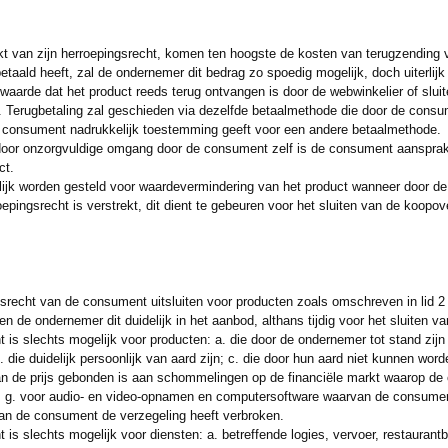
 van zijn herroepingsrecht, komen ten hoogste de kosten van terugzending v
taald heeft, zal de ondernemer dit bedrag zo spoedig mogelijk, doch uiterlijk
orwaarde dat het product reeds terug ontvangen is door de webwinkelier of slu
 Terugbetaling zal geschieden via dezelfde betaalmethode die door de consum
 de consument nadrukkelijk toestemming geeft voor een andere betaalmethode.
 door onzorgvuldige omgang door de consument zelf is de consument aansprake
ct.
jk worden gesteld voor waardevermindering van het product wanneer door de o
roepingsrecht is verstrekt, dit dient te gebeuren voor het sluiten van de koop
recht van de consument uitsluiten voor producten zoals omschreven in lid 2 e
ien de ondernemer dit duidelijk in het aanbod, althans tijdig voor het sluiten 
ht is slechts mogelijk voor producten: a. die door de ondernemer tot stand zi
 die duidelijk persoonlijk van aard zijn; c. die door hun aard niet kunnen wo
n de prijs gebonden is aan schommelingen op de financiële markt waarop de 
en; g. voor audio- en video-opnamen en computersoftware waarvan de consumen
an de consument de verzegeling heeft verbroken.
t is slechts mogelijk voor diensten: a. betreffende logies, vervoer, restaurantbe