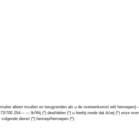
 formulier alleen invullen en terugzenden als u de overeenkomst wilt herr
00 254— — Ik/Wij (*) deel/delen (*) u hierbij mede dat ik/wij (*) onze ove
volgende dienst (*) herroep/herroepen (*):